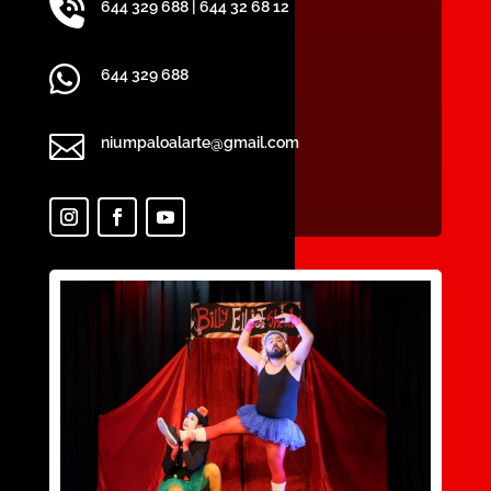

644 329 688
|
644 32 68 12

644 329 688

niumpaloalarte@gmail.com