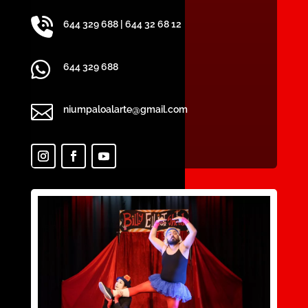

644 329 688
|
644 32 68 12

644 329 688

niumpaloalarte@gmail.com