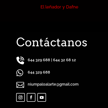
El leñador y Dafne
Contáctanos

644 329 688
|
644 32 68 12

644 329 688

niumpaloalarte@gmail.com